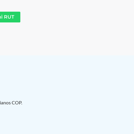
mi RUT
bianos COP.