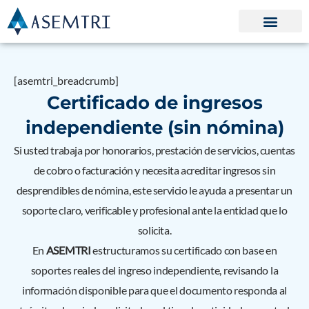
Ir
al
contenido
[asemtri_breadcrumb]
Certificado de ingresos
independiente (sin nómina)
Si usted trabaja por honorarios, prestación de servicios, cuentas
de cobro o facturación y necesita acreditar ingresos sin
desprendibles de nómina, este servicio le ayuda a presentar un
soporte claro, verificable y profesional ante la entidad que lo
solicita.
En
ASEMTRI
estructuramos su certificado con base en
soportes reales del ingreso independiente, revisando la
información disponible para que el documento responda al