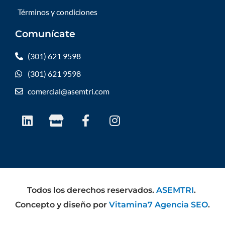
Términos y condiciones
Comunícate
(301) 621 9598
(301) 621 9598
comercial@asemtri.com
L
S
F
I
i
t
a
n
n
o
c
s
k
r
e
t
e
e
b
a
d
o
g
i
o
r
Todos los derechos reservados.
ASEMTRI
.
n
k
a
Concepto y diseño por
Vitamina7 Agencia SEO
.
-
m
f