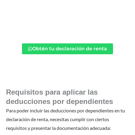
ASEMTRI
simplifica tu
declaración de renta como
persona natural
en Colombia, garantizando
claridad y facilidad en cada paso, para un proceso
sin complicaciones. Confía en nosotros para una
gestión eficiente.
Obtén tu declaración de renta
Requisitos para aplicar las
deducciones por dependientes
Para poder incluir las deducciones por dependientes en tu
declaración de renta, necesitas cumplir con ciertos
requisitos y presentar la documentación adecuada: