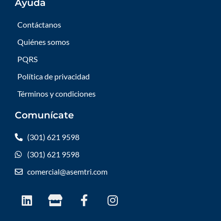
Ayuda
Contáctanos
Quiénes somos
PQRS
Política de privacidad
Términos y condiciones
Comunícate
(301) 621 9598
(301) 621 9598
comercial@asemtri.com
L
S
F
I
i
t
a
n
n
o
c
s