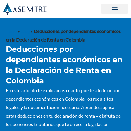
Ir
al
contenido
Inicio
»
Blog
»
Deducciones por dependientes económicos
en la Declaración de Renta en Colombia
Deducciones por
dependientes económicos en
la Declaración de Renta en
Colombia
En este artículo te explicamos cuánto puedes deducir por
dependientes económicos en Colombia, los requisitos
legales y la documentación necesaria. Aprende a aplicar
estas deducciones en tu declaración de renta y disfruta de
los beneficios tributarios que te ofrece la legislación