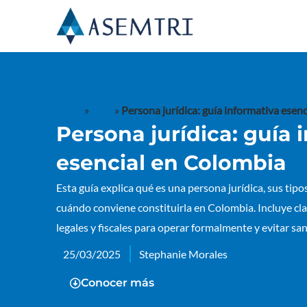
Ir
al
contenido
Inicio
»
Blog
»
Persona jurídica: guía informativa esen
Persona jurídica: guía 
esencial en Colombia
Esta guía explica qué es una persona jurídica, sus tipos
cuándo conviene constituirla en Colombia. Incluye cla
legales y fiscales para operar formalmente y evitar sa
25/03/2025
Stephanie Morales
Conocer más