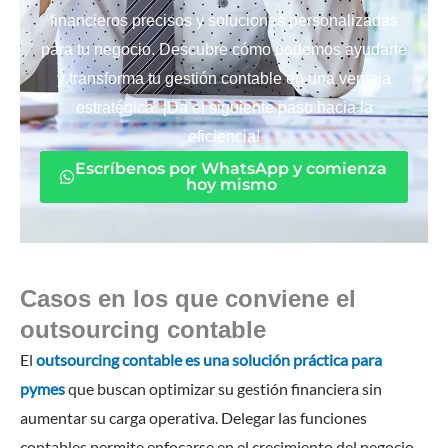
financieros precisos y soluciones personalizadas
para tu negocio. Descubre cómo podemos ayudarte
y transforma tu gestión contable en una ventaja
estratégica. ¡Da el siguiente paso hacia la
eficiencia!
Escríbenos por WhatsApp y comienza
hoy mismo
Casos en los que conviene el
outsourcing contable
El
outsourcing contable es una solución práctica para
pymes
que buscan optimizar su gestión financiera sin
aumentar su carga operativa. Delegar las funciones
contables permite enfocarse en el crecimiento del negocio,