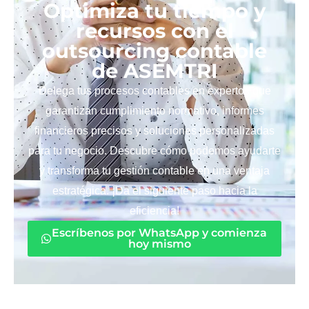
Optimiza tu tiempo y
recursos con el
outsourcing contable
de ASEMTRI
Delega tus procesos contables en expertos que
garantizan cumplimiento normativo, informes
financieros precisos y soluciones personalizadas
para tu negocio. Descubre cómo podemos ayudarte
y transforma tu gestión contable en una ventaja
estratégica. ¡Da el siguiente paso hacia la
eficiencia!
Escríbenos por WhatsApp y comienza
hoy mismo