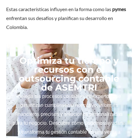
Estas características influyen en la forma como las
pymes
enfrentan sus desafíos y planifican su desarrollo en
Colombia.
Optimiza tu tiempo y
recursos con el
outsourcing contable
de ASEMTRI
Delega tus procesos contables en expertos que
garantizan cumplimiento normativo, informes
financieros precisos y soluciones personalizadas
para tu negocio. Descubre cómo podemos ayudarte
y transforma tu gestión contable en una ventaja