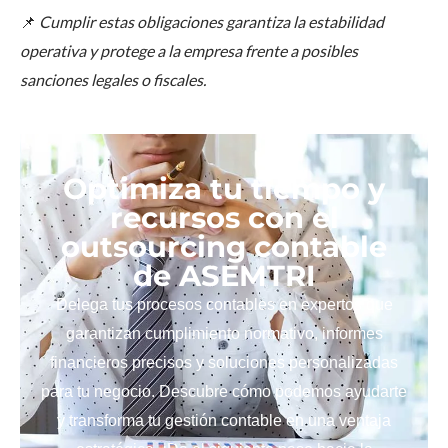
📌
Cumplir estas obligaciones garantiza la estabilidad
operativa y protege a la empresa frente a posibles
sanciones legales o fiscales.
Optimiza tu tiempo y
recursos con el
outsourcing contable
de ASEMTRI
Delega tus procesos contables en expertos que
garantizan cumplimiento normativo, informes
financieros precisos y soluciones personalizadas
para tu negocio. Descubre cómo podemos ayudarte
y transforma tu gestión contable en una ventaja