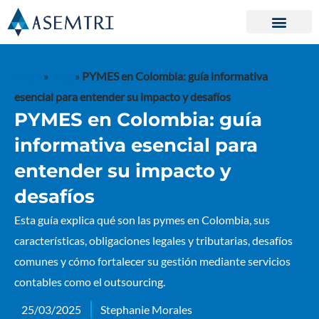
Ir
al
contenido
Inicio
»
Blog
»
PYMES en Colombia: guía informativa
esencial para entender su impacto y desafíos
PYMES en Colombia: guía
informativa esencial para
entender su impacto y
desafíos
Esta guía explica qué son las pymes en Colombia, sus
características, obligaciones legales y tributarias, desafíos
comunes y cómo fortalecer su gestión mediante servicios
contables como el outsourcing.
25/03/2025
Stephanie Morales