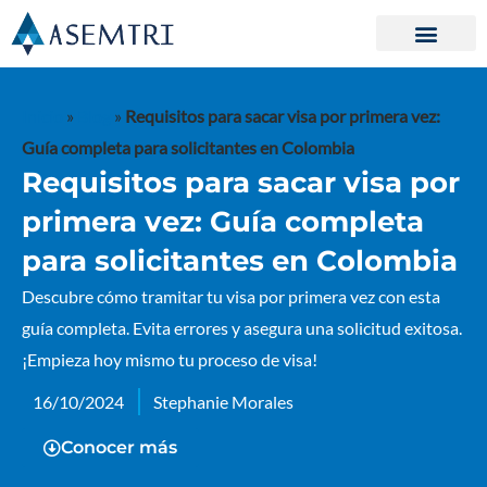
Ir
al
contenido
Inicio
»
Blog
»
Requisitos para sacar visa por primera vez:
Guía completa para solicitantes en Colombia
Requisitos para sacar visa por
primera vez: Guía completa
para solicitantes en Colombia
Descubre cómo tramitar tu visa por primera vez con esta
guía completa. Evita errores y asegura una solicitud exitosa.
¡Empieza hoy mismo tu proceso de visa!
16/10/2024
Stephanie Morales
Conocer más