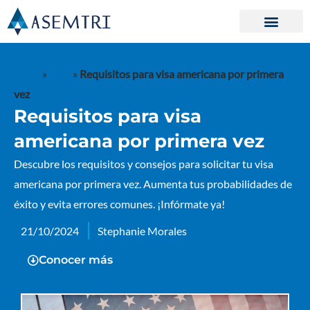
Ir
al
contenido
Inicio
»
Blog
»
Requisitos para visa americana por primera
vez
Requisitos para visa
americana por primera vez
Descubre los requisitos y consejos para solicitar tu visa
americana por primera vez. Aumenta tus probabilidades de
éxito y evita errores comunes. ¡Infórmate ya!
21/10/2024
Stephanie Morales
Conocer más