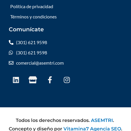
Política de privacidad
Términos y condiciones
Comunícate
(301) 621 9598
(301) 621 9598
comercial@asemtri.com
L
S
F
I
i
t
a
n
n
o
c
s
k
r
e
t
e
e
b
a
d
o
g
i
o
r
Todos los derechos reservados.
ASEMTRI
.
n
k
a
Concepto y diseño por
Vitamina7 Agencia SEO
.