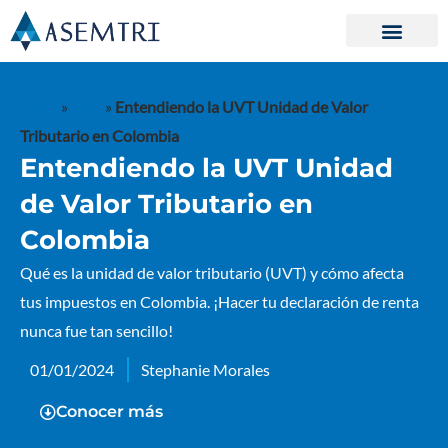
Ir
al
contenido
Inicio
»
Blog
»
Entendiendo la UVT Unidad de Valor
Tributario en Colombia
Entendiendo la UVT Unidad
de Valor Tributario en
Colombia
Qué es la unidad de valor tributario (UVT) y cómo afecta
tus impuestos en Colombia. ¡Hacer tu declaración de renta
nunca fue tan sencillo!
01/01/2024
Stephanie Morales
Conocer más