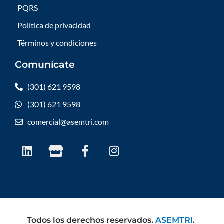
PQRS
Política de privacidad
Términos y condiciones
Comunícate
(301) 621 9598
(301) 621 9598
comercial@asemtri.com
L
S
F
I
i
t
a
n
n
o
c
s
k
r
e
t
e
e
b
a
d
o
g
i
o
r
Todos los derechos reservados.
ASEMTRI
.