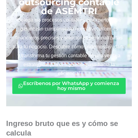
outsourcing contable
de ASEMTRI
Delega tus procesos contables en expertos que
garantizan cumplimiento normativo, informes
financieros precisos y soluciones personalizadas
para tu negocio. Descubre cómo podemos ayudarte
y transforma tu gestión contable en una ventaja
estratégica. ¡Da el siguiente paso hacia la
eficiencia!
Escríbenos por WhatsApp y comienza
hoy mismo
Ingreso bruto que es y cómo se
calcula