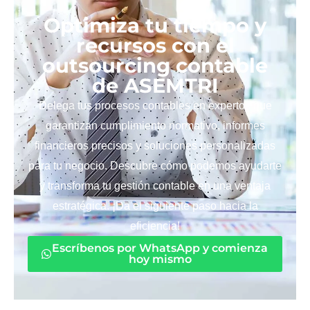
Optimiza tu tiempo y
recursos con el
outsourcing contable
de ASEMTRI
Delega tus procesos contables en expertos que
garantizan cumplimiento normativo, informes
financieros precisos y soluciones personalizadas
para tu negocio. Descubre cómo podemos ayudarte
y transforma tu gestión contable en una ventaja
estratégica. ¡Da el siguiente paso hacia la
eficiencia!
Escríbenos por WhatsApp y comienza
hoy mismo