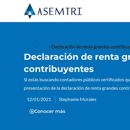
Ir
al
contenido
Inicio
»
Blog
»
Declaración de renta grandes contribu
Declaración de renta 
contribuyentes
Si estás buscando contadores públicos certificados qu
presentación de la declaración de renta grandes cont
12/01/2021
Stephanie Morales
Conocer más